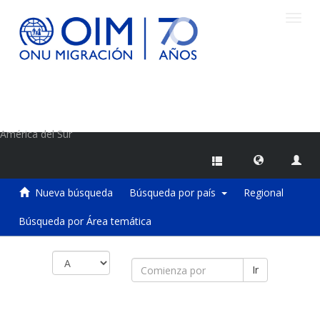
Camb
naveg
Centro de Información sobre Migraciones de la OIM
América del Sur
Nueva búsqueda
Búsqueda por país
Regional
Búsqueda por Área temática
Ir