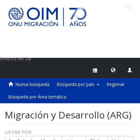
Camb
naveg
Centro de Información sobre Migraciones de la OIM
América del Sur
Nueva búsqueda
Búsqueda por país
Regional
Búsqueda por Área temática
Migración y Desarrollo (ARG)
LISTAR POR