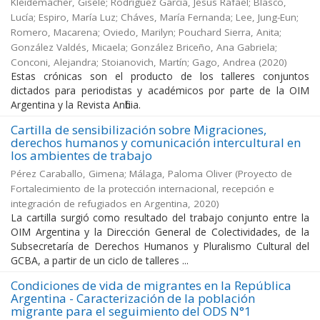
Kleidemacher, Gisele; Rodríguez García, Jesús Rafael; Blasco,
Lucía; Espiro, María Luz; Cháves, María Fernanda; Lee, Jung-Eun;
Romero, Macarena; Oviedo, Marilyn; Pouchard Sierra, Anita;
González Valdés, Micaela; González Briceño, Ana Gabriela;
Conconi, Alejandra; Stoianovich, Martín; Gago, Andrea
(
2020
)
Estas crónicas son el producto de los talleres conjuntos
dictados para periodistas y académicos por parte de la OIM
Argentina y la Revista Anfibia.
Cartilla de sensibilización sobre Migraciones,
derechos humanos y comunicación intercultural en
los ambientes de trabajo
Pérez Caraballo, Gimena; Málaga, Paloma Oliver
(
Proyecto de
Fortalecimiento de la protección internacional, recepción e
integración de refugiados en Argentina
,
2020
)
La cartilla surgió como resultado del trabajo conjunto entre la
OIM Argentina y la Dirección General de Colectividades, de la
Subsecretaría de Derechos Humanos y Pluralismo Cultural del
GCBA, a partir de un ciclo de talleres ...
Condiciones de vida de migrantes en la República
Argentina - Caracterización de la población
migrante para el seguimiento del ODS N°1