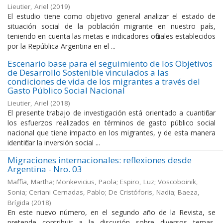
Lieutier, Ariel
(
2019
)
El estudio tiene como objetivo general analizar el estado de
situación social de la población migrante en nuestro país,
teniendo en cuenta las metas e indicadores oficiales establecidos
por la República Argentina en el ...
Escenario base para el seguimiento de los Objetivos
de Desarrollo Sostenible vinculados a las
condiciones de vida de los migrantes a través del
Gasto Público Social Nacional
Lieutier, Ariel
(
2018
)
El presente trabajo de investigación está orientado a cuantificar
los esfuerzos realizados en términos de gasto público social
nacional que tiene impacto en los migrantes, y de esta manera
identificar la inversión social ...
Migraciones internacionales: reflexiones desde
Argentina - Nro. 03
Maffia, Martha; Monkevicius, Paola; Espiro, Luz; Voscoboinik,
Sonia; Ceriani Cernadas, Pablo; De Cristóforis, Nadia; Baeza,
Brígida
(
2018
)
En este nuevo número, en el segundo año de la Revista, se
pretende contribuir a la discusión sobre diversos temas,