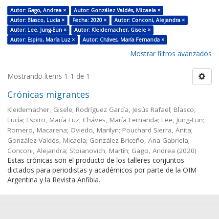
Autor: Gago, Andrea ×
Autor: González Valdés, Micaela ×
Autor: Blasco, Lucía ×
Fecha: 2020 ×
Autor: Conconi, Alejandra ×
Autor: Lee, Jung-Eun ×
Autor: Kleidemacher, Gisele ×
Autor: Espiro, María Luz ×
Autor: Cháves, María Fernanda ×
Mostrar filtros avanzados
Mostrando ítems 1-1 de 1
Crónicas migrantes
Kleidemacher, Gisele; Rodríguez García, Jesús Rafael; Blasco,
Lucía; Espiro, María Luz; Cháves, María Fernanda; Lee, Jung-Eun;
Romero, Macarena; Oviedo, Marilyn; Pouchard Sierra, Anita;
González Valdés, Micaela; González Briceño, Ana Gabriela;
Conconi, Alejandra; Stoianovich, Martín; Gago, Andrea
(
2020
)
Estas crónicas son el producto de los talleres conjuntos
dictados para periodistas y académicos por parte de la OIM
Argentina y la Revista Anfibia.