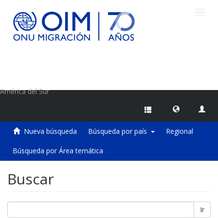
Camb
naveg
Centro de Información sobre Migraciones de la OIM
América del Sur
Nueva búsqueda
Búsqueda por país
Regional
Búsqueda por Área temática
Buscar
Ir