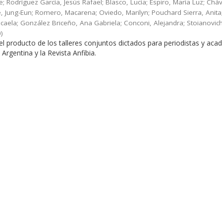
; Rodríguez García, Jesús Rafael; Blasco, Lucía; Espiro, María Luz; Chá
, Jung-Eun; Romero, Macarena; Oviedo, Marilyn; Pouchard Sierra, Anita
caela; González Briceño, Ana Gabriela; Conconi, Alejandra; Stoianovich
0
)
el producto de los talleres conjuntos dictados para periodistas y ac
Argentina y la Revista Anfibia.