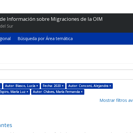
 de Información sobre Migraciones de la OIM
del Sur
gional
Búsqueda por Área temática
×
Autor: Blasco, Lucía ×
Fecha: 2020 ×
Autor: Conconi, Alejandra ×
Espiro, María Luz ×
Autor: Cháves, María Fernanda ×
Mostrar filtros 
antes