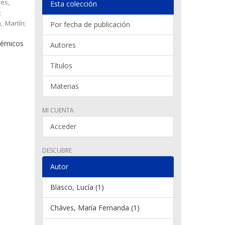
ves,
Esta colección
;
, Martín;
Por fecha de publicación
adémicos
Autores
Títulos
Materias
MI CUENTA
Acceder
DESCUBRE
Autor
Blasco, Lucía (1)
Cháves, María Fernanda (1)