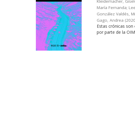
Kleidemacher, Gisele
María Fernanda; Lee
González Valdés, Mi
Gago, Andrea
(
202
Estas crónicas son 
por parte de la OIM 