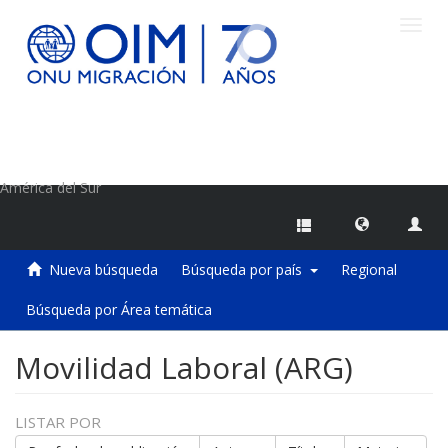
Camb
naveg
Centro de Información sobre Migraciones de la OIM
América del Sur
Nueva búsqueda
Búsqueda por país
Regional
Búsqueda por Área temática
Movilidad Laboral (ARG)
LISTAR POR