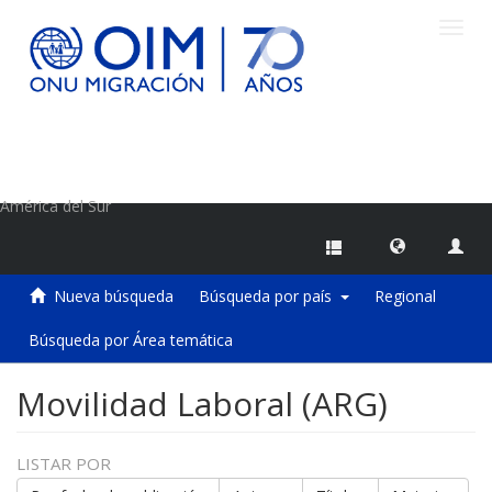
Camb
naveg
Centro de Información sobre Migraciones de la OIM
América del Sur
Nueva búsqueda
Búsqueda por país
Regional
Búsqueda por Área temática
Movilidad Laboral (ARG)
LISTAR POR