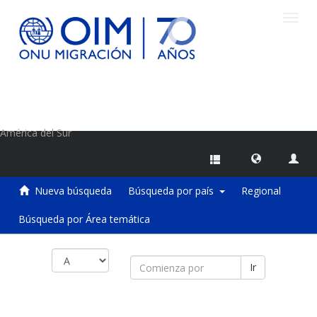
Camb
naveg
Centro de Información sobre Migraciones de la OIM
América del Sur
Nueva búsqueda
Búsqueda por país
Regional
Búsqueda por Área temática
Ir