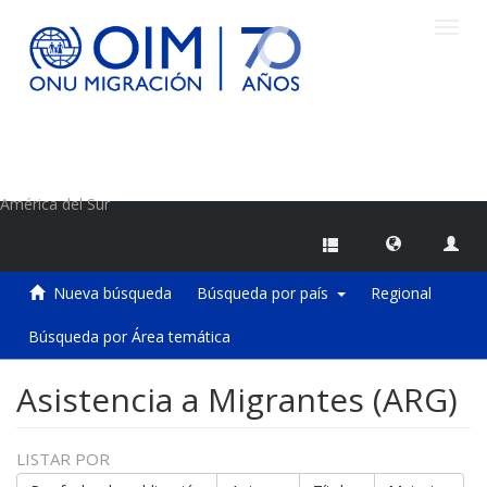
Camb
naveg
Centro de Información sobre Migraciones de la OIM
América del Sur
Nueva búsqueda
Búsqueda por país
Regional
Búsqueda por Área temática
Asistencia a Migrantes (ARG)
LISTAR POR