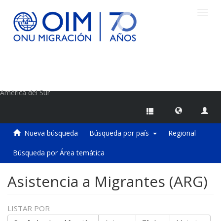
Camb
naveg
Centro de Información sobre Migraciones de la OIM
América del Sur
Nueva búsqueda
Búsqueda por país
Regional
Búsqueda por Área temática
Asistencia a Migrantes (ARG)
LISTAR POR