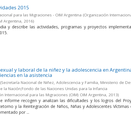
vidades 2015
acional para las Migraciones - OIM Argentina
(
Organización Internacion
IM Argentina
,
2016
)
dia y describe las actividades, programas y proyectos implement
015.
exual y laboral de la niñez y la adolescencia en Argentin
iencias en la asistencia
(
Secretaría Nacional de Niñez, Adolescencia y Familia, Ministerio de De
 de la Nación;Fondo de las Naciones Unidas para la Infancia
ón Internacional para las Migraciones (OIM) OIM Argentina
,
2013
)
e informe recogen y analizan las dificultades y los logros del Pro
 Retorno y la Reintegración de Niños, Niñas y Adolescentes Víctimas
ementado por ...