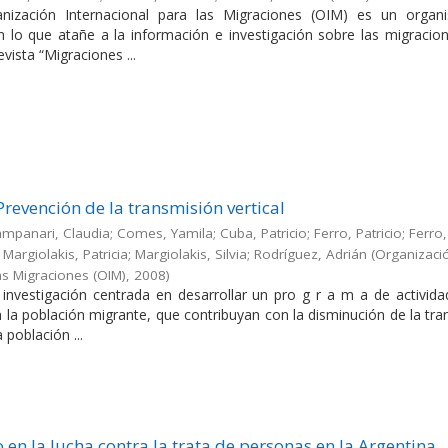
nización Internacional para las Migraciones (OIM) es un orga
en lo que atañe a la información e investigación sobre las migracio
evista “Migraciones ...
Prevención de la transmisión vertical
Campanari, Claudia; Comes, Yamila; Cuba, Patricio; Ferro, Patricio; Ferro,
Margiolakis, Patricia; Margiolakis, Silvia; Rodríguez, Adrián
(
Organizaci
as Migraciones (OIM)
,
2008
)
a investigación centrada en desarrollar un pro g r a m a de activid
en la población migrante, que contribuyan con la disminución de la tr
a población ...
 en la lucha contra la trata de personas en la Argentina