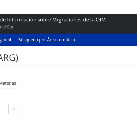
 de Información sobre Migraciones de la OIM
del Sur
gional
Búsqueda por Área temática
(ARG)
Materias
Ir