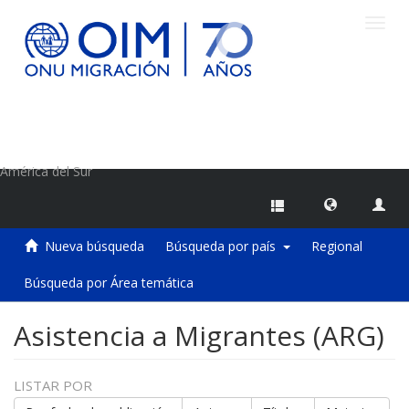
Camb
naveg
Centro de Información sobre Migraciones de la OIM
América del Sur
Nueva búsqueda
Búsqueda por país
Regional
Búsqueda por Área temática
Asistencia a Migrantes (ARG)
LISTAR POR