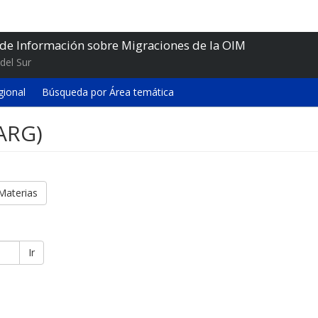
 de Información sobre Migraciones de la OIM
del Sur
gional
Búsqueda por Área temática
(ARG)
Materias
Ir