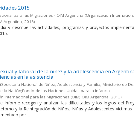
vidades 2015
acional para las Migraciones - OIM Argentina
(
Organización Internacion
IM Argentina
,
2016
)
dia y describe las actividades, programas y proyectos implement
015.
exual y laboral de la niñez y la adolescencia en Argentin
iencias en la asistencia
(
Secretaría Nacional de Niñez, Adolescencia y Familia, Ministerio de De
 de la Nación;Fondo de las Naciones Unidas para la Infancia
ón Internacional para las Migraciones (OIM) OIM Argentina
,
2013
)
e informe recogen y analizan las dificultades y los logros del Pro
 Retorno y la Reintegración de Niños, Niñas y Adolescentes Víctimas
ementado por ...