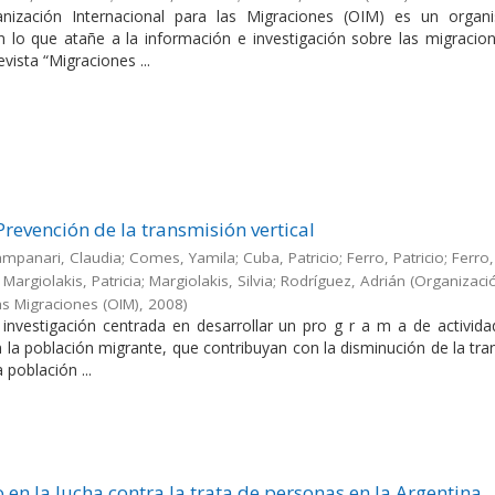
nización Internacional para las Migraciones (OIM) es un orga
en lo que atañe a la información e investigación sobre las migracio
evista “Migraciones ...
Prevención de la transmisión vertical
Campanari, Claudia; Comes, Yamila; Cuba, Patricio; Ferro, Patricio; Ferro,
Margiolakis, Patricia; Margiolakis, Silvia; Rodríguez, Adrián
(
Organizaci
as Migraciones (OIM)
,
2008
)
a investigación centrada en desarrollar un pro g r a m a de activid
en la población migrante, que contribuyan con la disminución de la tr
a población ...
 en la lucha contra la trata de personas en la Argentina