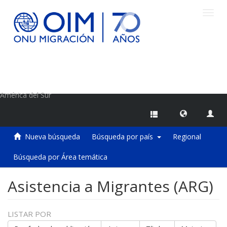
Camb
naveg
Centro de Información sobre Migraciones de la OIM
América del Sur
Nueva búsqueda
Búsqueda por país
Regional
Búsqueda por Área temática
Asistencia a Migrantes (ARG)
LISTAR POR