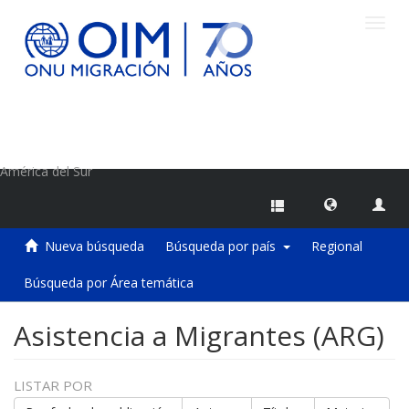
Camb
naveg
Centro de Información sobre Migraciones de la OIM
América del Sur
Nueva búsqueda
Búsqueda por país
Regional
Búsqueda por Área temática
Asistencia a Migrantes (ARG)
LISTAR POR