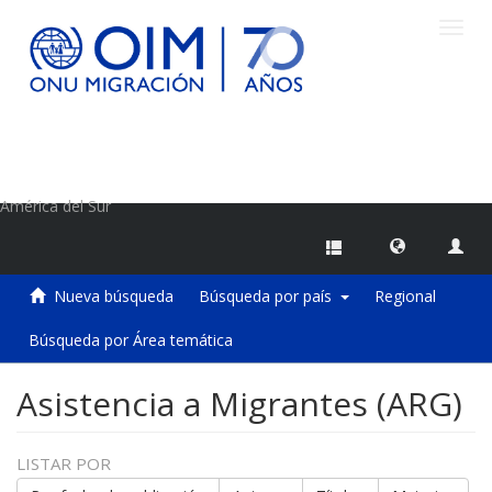
Camb
naveg
Centro de Información sobre Migraciones de la OIM
América del Sur
Nueva búsqueda
Búsqueda por país
Regional
Búsqueda por Área temática
Asistencia a Migrantes (ARG)
LISTAR POR