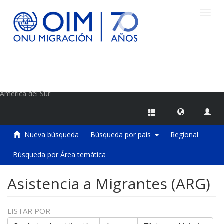
Camb
naveg
Centro de Información sobre Migraciones de la OIM
América del Sur
Nueva búsqueda
Búsqueda por país
Regional
Búsqueda por Área temática
Asistencia a Migrantes (ARG)
LISTAR POR