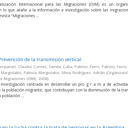
nización Internacional para las Migraciones (OIM) es un orga
en lo que atañe a la información e investigación sobre las migracio
evista “Migraciones ...
Prevención de la transmisión vertical
Campanari, Claudia; Comes, Yamila; Cuba, Patricio; Ferro, Patricio; Ferro,
Margiolakis, Patricia; Margiolakis, Silvia; Rodríguez, Adrián
(
Organizaci
as Migraciones (OIM)
,
2008
)
a investigación centrada en desarrollar un pro g r a m a de activid
en la población migrante, que contribuyan con la disminución de la tr
a población ...
 en la lucha contra la trata de personas en la Argentina