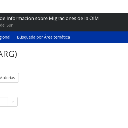
 de Información sobre Migraciones de la OIM
del Sur
gional
Búsqueda por Área temática
(ARG)
Materias
Ir