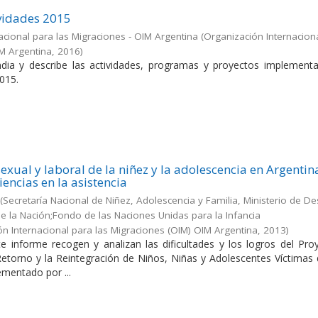
vidades 2015
acional para las Migraciones - OIM Argentina
(
Organización Internacion
IM Argentina
,
2016
)
dia y describe las actividades, programas y proyectos implement
015.
exual y laboral de la niñez y la adolescencia en Argentin
iencias en la asistencia
(
Secretaría Nacional de Niñez, Adolescencia y Familia, Ministerio de De
 de la Nación;Fondo de las Naciones Unidas para la Infancia
ón Internacional para las Migraciones (OIM) OIM Argentina
,
2013
)
e informe recogen y analizan las dificultades y los logros del Pro
 Retorno y la Reintegración de Niños, Niñas y Adolescentes Víctimas
ementado por ...