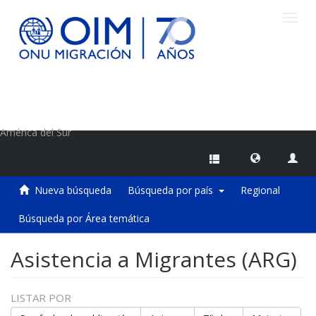
Camb
naveg
Centro de Información sobre Migraciones de la OIM
América del Sur
Nueva búsqueda
Búsqueda por país
Regional
Búsqueda por Área temática
Asistencia a Migrantes (ARG)
LISTAR POR