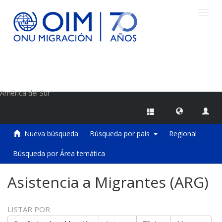
Camb
naveg
Centro de Información sobre Migraciones de la OIM
América del Sur
Nueva búsqueda
Búsqueda por país
Regional
Búsqueda por Área temática
Asistencia a Migrantes (ARG)
LISTAR POR