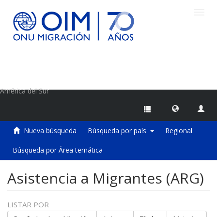
Camb
naveg
Centro de Información sobre Migraciones de la OIM
América del Sur
Nueva búsqueda
Búsqueda por país
Regional
Búsqueda por Área temática
Asistencia a Migrantes (ARG)
LISTAR POR