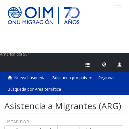
Camb
naveg
Centro de Información sobre Migraciones de la OIM
América del Sur
Nueva búsqueda
Búsqueda por país
Regional
Búsqueda por Área temática
Asistencia a Migrantes (ARG)
LISTAR POR