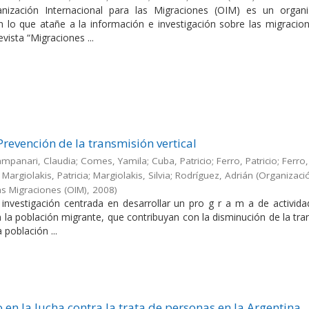
nización Internacional para las Migraciones (OIM) es un orga
en lo que atañe a la información e investigación sobre las migracio
evista “Migraciones ...
Prevención de la transmisión vertical
Campanari, Claudia; Comes, Yamila; Cuba, Patricio; Ferro, Patricio; Ferro,
Margiolakis, Patricia; Margiolakis, Silvia; Rodríguez, Adrián
(
Organizaci
as Migraciones (OIM)
,
2008
)
a investigación centrada en desarrollar un pro g r a m a de activid
en la población migrante, que contribuyan con la disminución de la tr
a población ...
 en la lucha contra la trata de personas en la Argentina