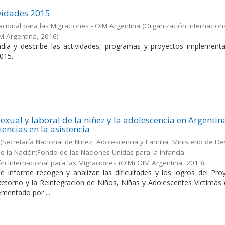
vidades 2015
acional para las Migraciones - OIM Argentina
(
Organización Internacion
IM Argentina
,
2016
)
dia y describe las actividades, programas y proyectos implement
015.
exual y laboral de la niñez y la adolescencia en Argentin
iencias en la asistencia
(
Secretaría Nacional de Niñez, Adolescencia y Familia, Ministerio de De
 de la Nación;Fondo de las Naciones Unidas para la Infancia
ón Internacional para las Migraciones (OIM) OIM Argentina
,
2013
)
e informe recogen y analizan las dificultades y los logros del Pro
 Retorno y la Reintegración de Niños, Niñas y Adolescentes Víctimas
ementado por ...