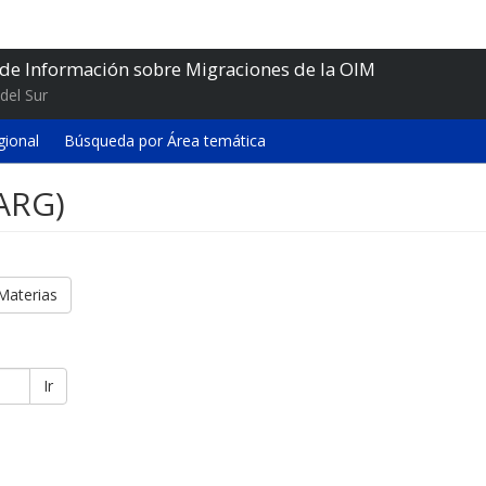
 de Información sobre Migraciones de la OIM
del Sur
gional
Búsqueda por Área temática
(ARG)
Materias
Ir