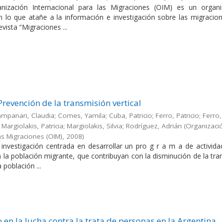
nización Internacional para las Migraciones (OIM) es un orga
en lo que atañe a la información e investigación sobre las migracio
evista “Migraciones ...
Prevención de la transmisión vertical
Campanari, Claudia; Comes, Yamila; Cuba, Patricio; Ferro, Patricio; Ferro,
Margiolakis, Patricia; Margiolakis, Silvia; Rodríguez, Adrián
(
Organizaci
as Migraciones (OIM)
,
2008
)
a investigación centrada en desarrollar un pro g r a m a de activid
en la población migrante, que contribuyan con la disminución de la tr
a población ...
 en la lucha contra la trata de personas en la Argentina