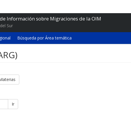
 de Información sobre Migraciones de la OIM
del Sur
gional
Búsqueda por Área temática
(ARG)
Materias
Ir