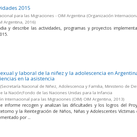
vidades 2015
acional para las Migraciones - OIM Argentina
(
Organización Internacion
IM Argentina
,
2016
)
dia y describe las actividades, programas y proyectos implement
015.
exual y laboral de la niñez y la adolescencia en Argentin
iencias en la asistencia
(
Secretaría Nacional de Niñez, Adolescencia y Familia, Ministerio de De
 de la Nación;Fondo de las Naciones Unidas para la Infancia
ón Internacional para las Migraciones (OIM) OIM Argentina
,
2013
)
e informe recogen y analizan las dificultades y los logros del Pro
 Retorno y la Reintegración de Niños, Niñas y Adolescentes Víctimas
ementado por ...