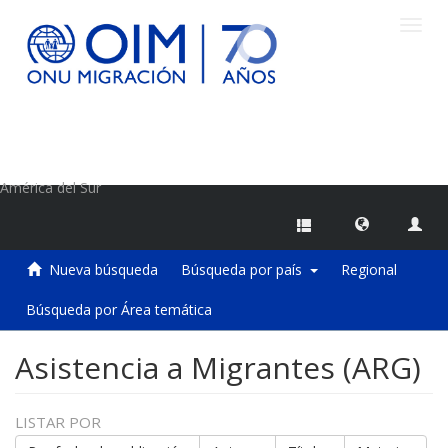
Camb
naveg
Centro de Información sobre Migraciones de la OIM
América del Sur
Nueva búsqueda
Búsqueda por país
Regional
Búsqueda por Área temática
Asistencia a Migrantes (ARG)
LISTAR POR