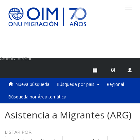
Camb
naveg
Centro de Información sobre Migraciones de la OIM
América del Sur
Nueva búsqueda
Búsqueda por país
Regional
Búsqueda por Área temática
Asistencia a Migrantes (ARG)
LISTAR POR