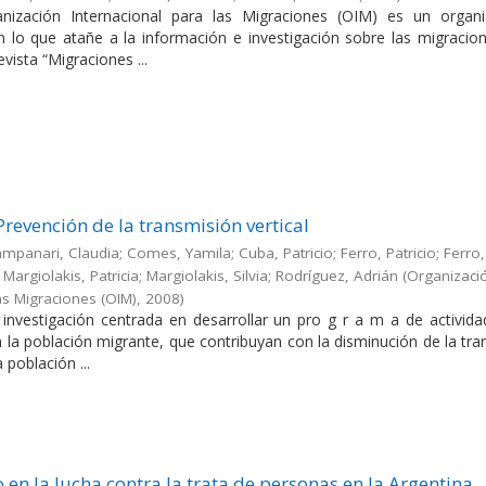
nización Internacional para las Migraciones (OIM) es un orga
en lo que atañe a la información e investigación sobre las migracio
evista “Migraciones ...
Prevención de la transmisión vertical
Campanari, Claudia; Comes, Yamila; Cuba, Patricio; Ferro, Patricio; Ferro,
Margiolakis, Patricia; Margiolakis, Silvia; Rodríguez, Adrián
(
Organizaci
as Migraciones (OIM)
,
2008
)
a investigación centrada en desarrollar un pro g r a m a de activid
en la población migrante, que contribuyan con la disminución de la tr
a población ...
 en la lucha contra la trata de personas en la Argentina