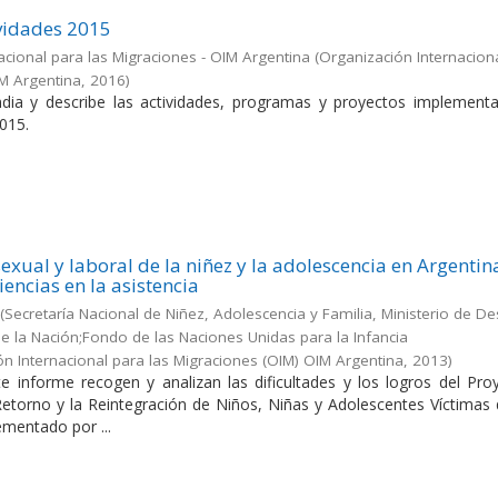
vidades 2015
acional para las Migraciones - OIM Argentina
(
Organización Internacion
IM Argentina
,
2016
)
dia y describe las actividades, programas y proyectos implement
015.
exual y laboral de la niñez y la adolescencia en Argentin
iencias en la asistencia
(
Secretaría Nacional de Niñez, Adolescencia y Familia, Ministerio de De
 de la Nación;Fondo de las Naciones Unidas para la Infancia
ón Internacional para las Migraciones (OIM) OIM Argentina
,
2013
)
e informe recogen y analizan las dificultades y los logros del Pro
 Retorno y la Reintegración de Niños, Niñas y Adolescentes Víctimas
ementado por ...