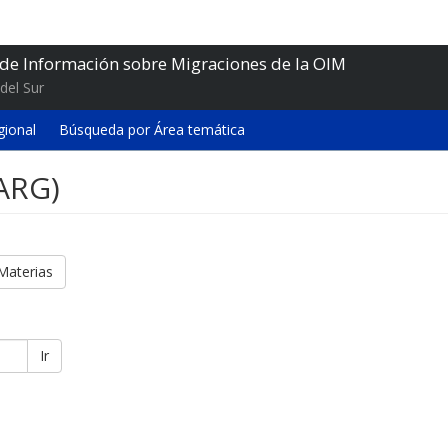
 de Información sobre Migraciones de la OIM
del Sur
gional
Búsqueda por Área temática
(ARG)
Materias
Ir