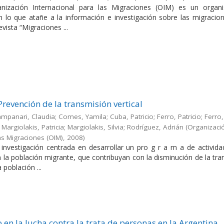
nización Internacional para las Migraciones (OIM) es un orga
en lo que atañe a la información e investigación sobre las migracio
evista “Migraciones ...
Prevención de la transmisión vertical
Campanari, Claudia; Comes, Yamila; Cuba, Patricio; Ferro, Patricio; Ferro,
Margiolakis, Patricia; Margiolakis, Silvia; Rodríguez, Adrián
(
Organizaci
as Migraciones (OIM)
,
2008
)
a investigación centrada en desarrollar un pro g r a m a de activid
en la población migrante, que contribuyan con la disminución de la tr
a población ...
 en la lucha contra la trata de personas en la Argentina