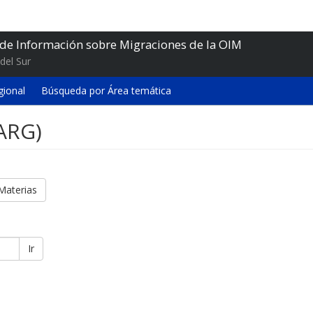
 de Información sobre Migraciones de la OIM
del Sur
gional
Búsqueda por Área temática
(ARG)
Materias
Ir