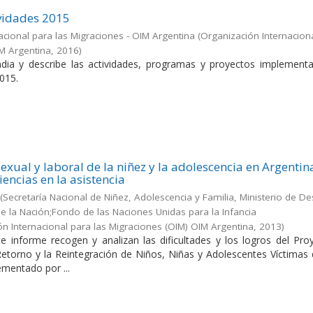
vidades 2015
acional para las Migraciones - OIM Argentina
(
Organización Internacion
IM Argentina
,
2016
)
dia y describe las actividades, programas y proyectos implement
015.
exual y laboral de la niñez y la adolescencia en Argentin
iencias en la asistencia
(
Secretaría Nacional de Niñez, Adolescencia y Familia, Ministerio de De
 de la Nación;Fondo de las Naciones Unidas para la Infancia
ón Internacional para las Migraciones (OIM) OIM Argentina
,
2013
)
e informe recogen y analizan las dificultades y los logros del Pro
 Retorno y la Reintegración de Niños, Niñas y Adolescentes Víctimas
ementado por ...