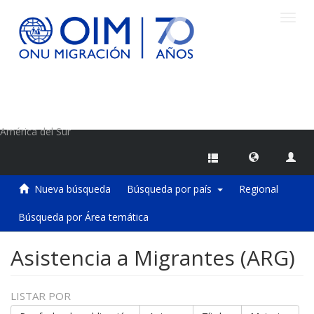
Camb
naveg
Centro de Información sobre Migraciones de la OIM
América del Sur
Nueva búsqueda
Búsqueda por país
Regional
Búsqueda por Área temática
Asistencia a Migrantes (ARG)
LISTAR POR