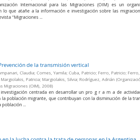
nización Internacional para las Migraciones (OIM) es un orga
en lo que atañe a la información e investigación sobre las migracio
evista “Migraciones ...
Prevención de la transmisión vertical
Campanari, Claudia; Comes, Yamila; Cuba, Patricio; Ferro, Patricio; Ferro,
Margiolakis, Patricia; Margiolakis, Silvia; Rodríguez, Adrián
(
Organizaci
as Migraciones (OIM)
,
2008
)
a investigación centrada en desarrollar un pro g r a m a de activid
en la población migrante, que contribuyan con la disminución de la tr
a población ...
 en la lucha contra la trata de personas en la Argentina