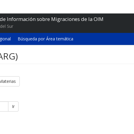
 de Información sobre Migraciones de la OIM
del Sur
gional
Búsqueda por Área temática
(ARG)
Materias
Ir