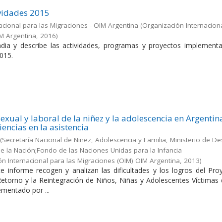
vidades 2015
acional para las Migraciones - OIM Argentina
(
Organización Internacion
IM Argentina
,
2016
)
dia y describe las actividades, programas y proyectos implement
015.
exual y laboral de la niñez y la adolescencia en Argentin
iencias en la asistencia
(
Secretaría Nacional de Niñez, Adolescencia y Familia, Ministerio de De
 de la Nación;Fondo de las Naciones Unidas para la Infancia
ón Internacional para las Migraciones (OIM) OIM Argentina
,
2013
)
e informe recogen y analizan las dificultades y los logros del Pro
 Retorno y la Reintegración de Niños, Niñas y Adolescentes Víctimas
ementado por ...