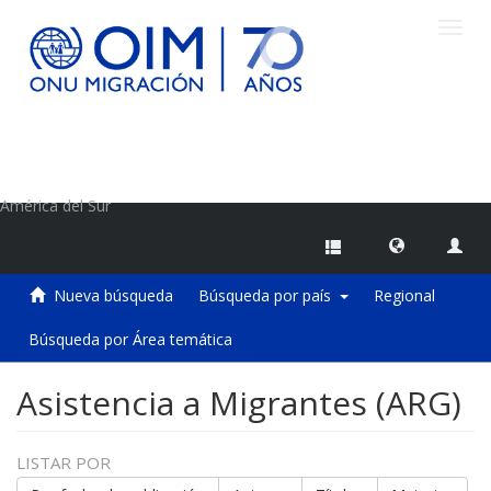
Camb
naveg
Centro de Información sobre Migraciones de la OIM
América del Sur
Nueva búsqueda
Búsqueda por país
Regional
Búsqueda por Área temática
Asistencia a Migrantes (ARG)
LISTAR POR