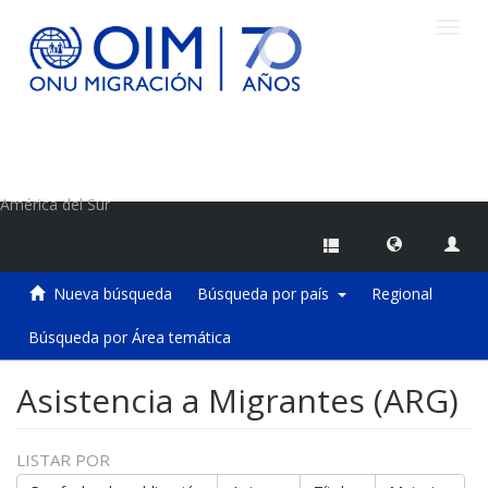
Camb
naveg
Centro de Información sobre Migraciones de la OIM
América del Sur
Nueva búsqueda
Búsqueda por país
Regional
Búsqueda por Área temática
Asistencia a Migrantes (ARG)
LISTAR POR