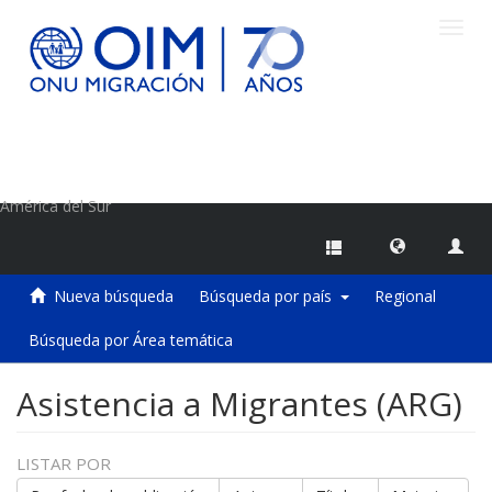
Camb
naveg
Centro de Información sobre Migraciones de la OIM
América del Sur
Nueva búsqueda
Búsqueda por país
Regional
Búsqueda por Área temática
Asistencia a Migrantes (ARG)
LISTAR POR