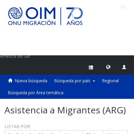
Camb
naveg
Centro de Información sobre Migraciones de la OIM
América del Sur
Nueva búsqueda
Búsqueda por país
Regional
Búsqueda por Área temática
Asistencia a Migrantes (ARG)
LISTAR POR