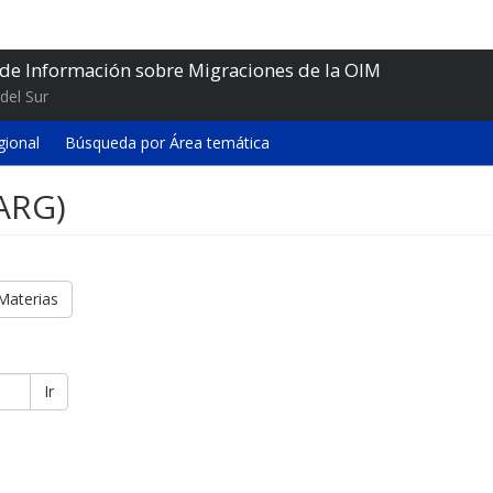
 de Información sobre Migraciones de la OIM
del Sur
gional
Búsqueda por Área temática
(ARG)
Materias
Ir