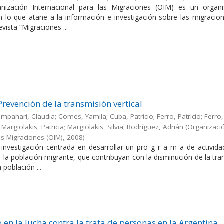
nización Internacional para las Migraciones (OIM) es un orga
en lo que atañe a la información e investigación sobre las migracio
evista “Migraciones ...
Prevención de la transmisión vertical
Campanari, Claudia; Comes, Yamila; Cuba, Patricio; Ferro, Patricio; Ferro,
Margiolakis, Patricia; Margiolakis, Silvia; Rodríguez, Adrián
(
Organizaci
as Migraciones (OIM)
,
2008
)
a investigación centrada en desarrollar un pro g r a m a de activid
en la población migrante, que contribuyan con la disminución de la tr
a población ...
 en la lucha contra la trata de personas en la Argentina