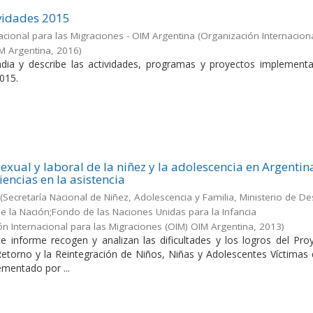
vidades 2015
acional para las Migraciones - OIM Argentina
(
Organización Internacion
IM Argentina
,
2016
)
dia y describe las actividades, programas y proyectos implement
015.
exual y laboral de la niñez y la adolescencia en Argentin
iencias en la asistencia
(
Secretaría Nacional de Niñez, Adolescencia y Familia, Ministerio de De
 de la Nación;Fondo de las Naciones Unidas para la Infancia
ón Internacional para las Migraciones (OIM) OIM Argentina
,
2013
)
e informe recogen y analizan las dificultades y los logros del Pro
 Retorno y la Reintegración de Niños, Niñas y Adolescentes Víctimas
ementado por ...