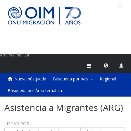
Camb
naveg
Centro de Información sobre Migraciones de la OIM
América del Sur
Nueva búsqueda
Búsqueda por país
Regional
Búsqueda por Área temática
Asistencia a Migrantes (ARG)
LISTAR POR