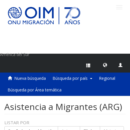
Camb
naveg
Centro de Información sobre Migraciones de la OIM
América del Sur
Nueva búsqueda
Búsqueda por país
Regional
Búsqueda por Área temática
Asistencia a Migrantes (ARG)
LISTAR POR