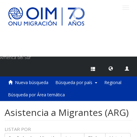
Camb
naveg
Centro de Información sobre Migraciones de la OIM
América del Sur
Nueva búsqueda
Búsqueda por país
Regional
Búsqueda por Área temática
Asistencia a Migrantes (ARG)
LISTAR POR