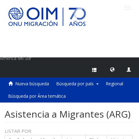
Camb
naveg
Centro de Información sobre Migraciones de la OIM
América del Sur
Nueva búsqueda
Búsqueda por país
Regional
Búsqueda por Área temática
Asistencia a Migrantes (ARG)
LISTAR POR