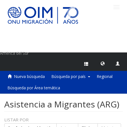
Camb
naveg
Centro de Información sobre Migraciones de la OIM
América del Sur
Nueva búsqueda
Búsqueda por país
Regional
Búsqueda por Área temática
Asistencia a Migrantes (ARG)
LISTAR POR