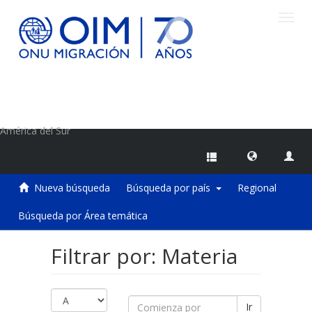
Camb
naveg
Centro de Información sobre Migraciones de la OIM
América del Sur
Nueva búsqueda
Búsqueda por país
Regional
Búsqueda por Área temática
Filtrar por: Materia
Ir