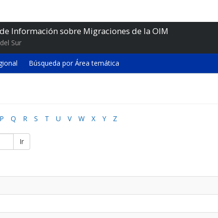
 de Información sobre Migraciones de la OIM
del Sur
gional
Búsqueda por Área temática
P
Q
R
S
T
U
V
W
X
Y
Z
Ir