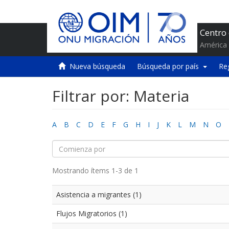
Centro
América 
Nueva búsqueda
Búsqueda por país
Re
Filtrar por: Materia
A
B
C
D
E
F
G
H
I
J
K
L
M
N
O
Mostrando ítems 1-3 de 1
Asistencia a migrantes (1)
Flujos Migratorios (1)