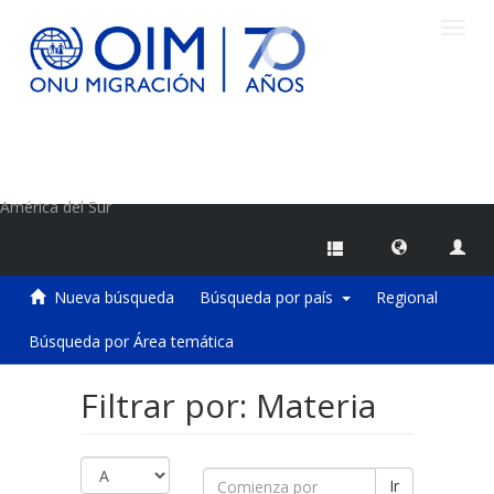
Camb
naveg
Centro de Información sobre Migraciones de la OIM
América del Sur
Nueva búsqueda
Búsqueda por país
Regional
Búsqueda por Área temática
Filtrar por: Materia
Ir