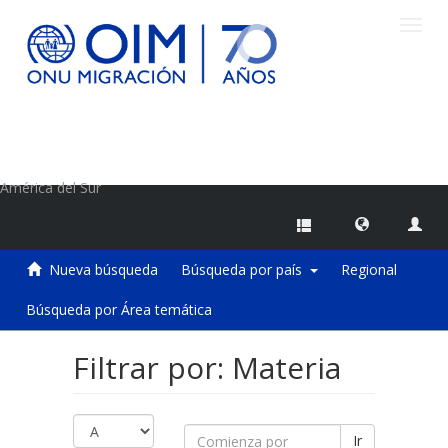
Camb
naveg
Centro de Información sobre Migraciones de la OIM
América del Sur
Nueva búsqueda
Búsqueda por país
Regional
Búsqueda por Área temática
Filtrar por: Materia
Ir