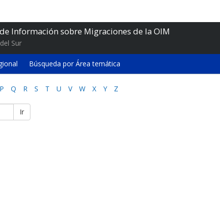
 de Información sobre Migraciones de la OIM
del Sur
gional
Búsqueda por Área temática
P
Q
R
S
T
U
V
W
X
Y
Z
Ir