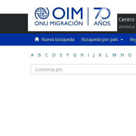
Centro
América 
Nueva búsqueda
Búsqueda por país
Re
A
B
C
D
E
F
G
H
I
J
K
L
M
N
O