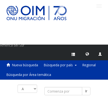
Camb
naveg
Centro de Información sobre Migraciones de la OIM
América del Sur
Nueva búsqueda
Búsqueda por país
Regional
Búsqueda por Área temática
Ir