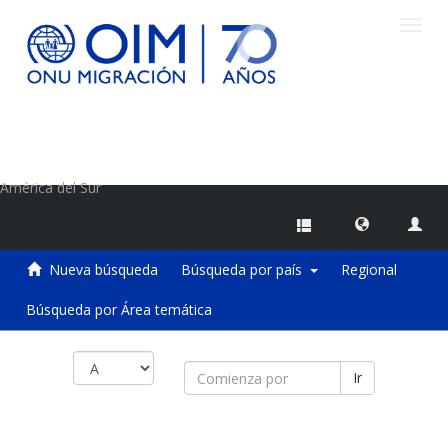
Camb
naveg
Centro de Información sobre Migraciones de la OIM
América del Sur
Nueva búsqueda
Búsqueda por país
Regional
Búsqueda por Área temática
Ir