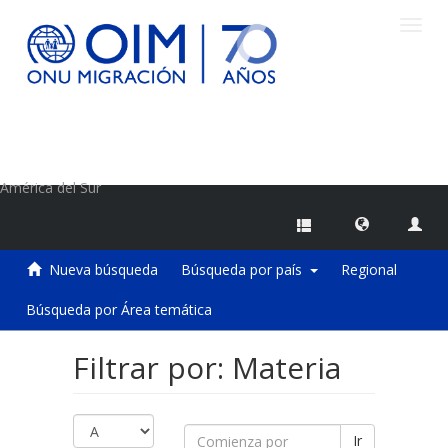
Camb
naveg
Centro de Información sobre Migraciones de la OIM
América del Sur
Nueva búsqueda
Búsqueda por país
Regional
Búsqueda por Área temática
Filtrar por: Materia
Ir