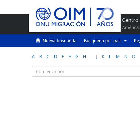
Centro
América 
Nueva búsqueda
Búsqueda por país
Re
A
B
C
D
E
F
G
H
I
J
K
L
M
N
O