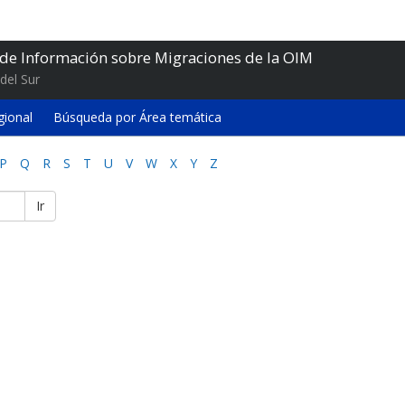
 de Información sobre Migraciones de la OIM
del Sur
gional
Búsqueda por Área temática
P
Q
R
S
T
U
V
W
X
Y
Z
Ir