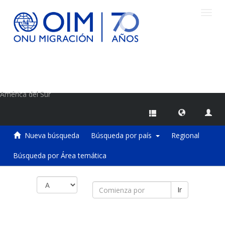
Camb
naveg
Centro de Información sobre Migraciones de la OIM
América del Sur
Nueva búsqueda
Búsqueda por país
Regional
Búsqueda por Área temática
Ir