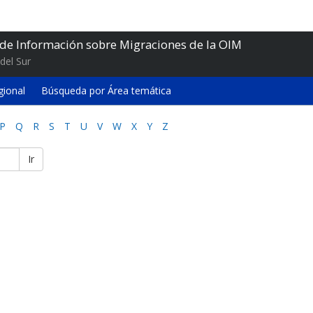
 de Información sobre Migraciones de la OIM
del Sur
gional
Búsqueda por Área temática
P
Q
R
S
T
U
V
W
X
Y
Z
Ir