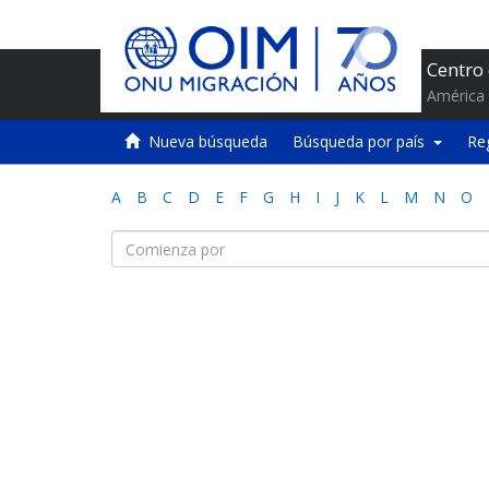
Centro
América 
Nueva búsqueda
Búsqueda por país
Re
A
B
C
D
E
F
G
H
I
J
K
L
M
N
O